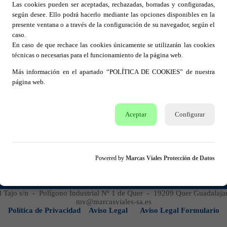
FEDER
Las cookies pueden ser aceptadas, rechazadas, borradas y configuradas,
hacer 
según desee. Ello podrá hacerlo mediante las opciones disponibles en la
presente ventana o a través de la configuración de su navegador, según el
caso.
En caso de que rechace las cookies únicamente se utilizarán las cookies
técnicas o necesarias para el funcionamiento de la página web.
Más información en el apartado “POLÍTICA DE COOKIES” de nuestra
página web.
Calidad y medioambiente
I+D
rvicio
Comprometidos con la Calidad, el Medio
ANTI
r todas
Ambiente y la Seguridad. Empresa
antides
Aceptar
Configurar
 de una
Certificada de acuerdo con las normas
desliz
cén de
internacionales ISO 9001:2015, ISO
certi
entes.
14001:2015 e ISO 45001:2018. Extrictos
Univer
controles de calidad.
privad
Powered by
Marcas Viales Protección de Datos
l Tajo s/n
-
Polígono Industrial Nº 1 de Quer
-
19209 Quer Guadalaja
mv@marcasviales-sa.es
Política de Privacidad
Aviso Legal
Aviso Legal Formulario