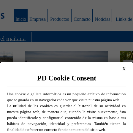
Inicio
Empresa
Productos
Contacto
Noticias
Links de 
del mañana
X
PD Cookie Consent
ontal
Nuevo Catálogo
icando
Consulte nuestro nuevo catálogo para una
Una cookie o galleta informática es un pequeño archivo de información
ntal de
información completa de toda nuestra
que se guarda en su navegador cada vez que visita nuestra página web.
uarenta
amplia gama de productos en función de sus
La utilidad de las cookies es guardar el historial de su actividad en
les de
necesidades. Los productos están agrupados
os bajo
nuestra página web, de manera que, cuando la visite nuevamente, ésta
por tipo y aplicación para facilitar su
Una 
les del
identificación en función de la vía y del
pueda identificarle y configurar el contenido de la misma en base a sus
método de aplicación.
CATALOGO
Marcas
hábitos de navegación, identidad y preferencias. También tienen la
por e
finalidad de ofrecer un correcto funcionamiento del sitio web.